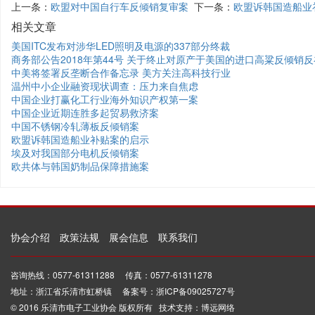
上一条：
欧盟对中国自行车反倾销复审案
下一条：
欧盟诉韩国造船业
相关文章
美国ITC发布对涉华LED照明及电源的337部分终裁
商务部公告2018年第44号 关于终止对原产于美国的进口高粱反倾销
中美将签署反垄断合作备忘录 美方关注高科技行业
温州中小企业融资现状调查：压力来自焦虑
中国企业打赢化工行业海外知识产权第一案
中国企业近期连胜多起贸易救济案
中国不锈钢冷轧薄板反倾销案
欧盟诉韩国造船业补贴案的启示
埃及对我国部分电机反倾销案
欧共体与韩国奶制品保障措施案
协会介绍
政策法规
展会信息
联系我们
咨询热线：0577-61311288 传真：0577-61311278
地址：浙江省乐清市虹桥镇 备案号：浙ICP备09025727号
© 2016 乐清市电子工业协会 版权所有 技术支持：博远网络