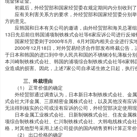
现金保证金。
初裁后，外经贸部和国家经贸委在规定期间内分别收到了
应有关利害关系方的要求，外经贸部和国家经贸委分别举
方的意见。
应韩国和日本有关公司的邀请，由外经贸部和海关总署组成的
13日先后前往韩国浦项制铁株式会社等6家应诉公司进行反倾
国家经贸委则于2000年5月、6月对国内相关企业进行实
2000年12月18日，对外贸易经济合作部发布终裁公告，决
于日本和韩国的进口到中华人民共和国的不锈钢冷轧薄板分别
本川崎制铁株式会社、韩国的浦项综合制铁株式会社等6家韩
业造成的损害。因此，上述7家公司自承诺生效之日起，执行
三、终裁理由
（1） 正常价值的确定
外经贸部通过调查认为，日本新日本制铁株式会社、金属株
式会社大洋金属、三原精密金属株式会社，以及其他没有应诉
无法得到核实的公司或没有应诉的公司，外经贸部决定使用现
日本金属工业株式会社、日新制钢株式会社、住友金属株
项综合制铁株式会社、仁川制铁株式会社、大韩电线株式会社
格，对其他型号采用上述公司提供的国内销售资料计算正常价
（2） 出口价格的确定