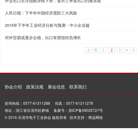
外贸出口先导指数持续下滑，显示三季度出口仍难乐观
人民日报：下半年中国经济需防三大风险
2015年下半年工业经济分析与预测・中小企业篇
对外贸易或逐步企稳，出口有望扭转负增长
上一页
1
2
3
4
5
协会介绍
政策法规
展会信息
联系我们
咨询热线：0577-61311288 传真：0577-61311278
地址：浙江省乐清市虹桥镇 备案号：浙ICP备09025727号
© 2016 乐清市电子工业协会 版权所有 技术支持：博远网络